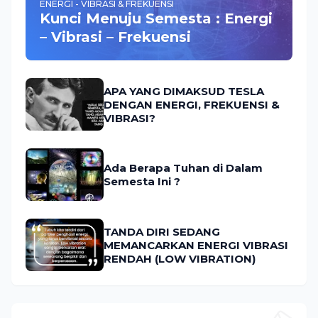
ENERGI - VIBRASI & FREKUENSI
Kunci Menuju Semesta : Energi
– Vibrasi – Frekuensi
APA YANG DIMAKSUD TESLA
DENGAN ENERGI, FREKUENSI &
VIBRASI?
Ada Berapa Tuhan di Dalam
Semesta Ini ?
TANDA DIRI SEDANG
MEMANCARKAN ENERGI VIBRASI
RENDAH (LOW VIBRATION)