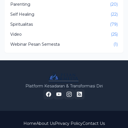
Parenting
(20)
Self Healing
(22)
Spiritualitas
(79)
Video
(25)
Webinar Pesan Semesta
(1)
Platform Kesadaran & Transformasi Diri
Home
About Us
Privacy Policy
Contact Us