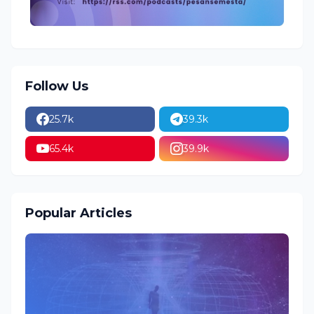
Follow Us
25.7k
39.3k
65.4k
39.9k
Popular Articles