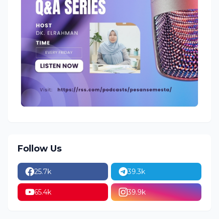
Follow Us
25.7k
39.3k
65.4k
39.9k