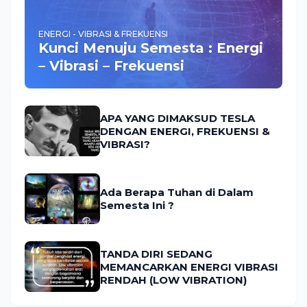
ENERGI - VIBRASI & FREKUENSI
Kunci Menuju Semesta : Energi
– Vibrasi – Frekuensi
APA YANG DIMAKSUD TESLA
DENGAN ENERGI, FREKUENSI &
VIBRASI?
Ada Berapa Tuhan di Dalam
Semesta Ini ?
TANDA DIRI SEDANG
MEMANCARKAN ENERGI VIBRASI
RENDAH (LOW VIBRATION)