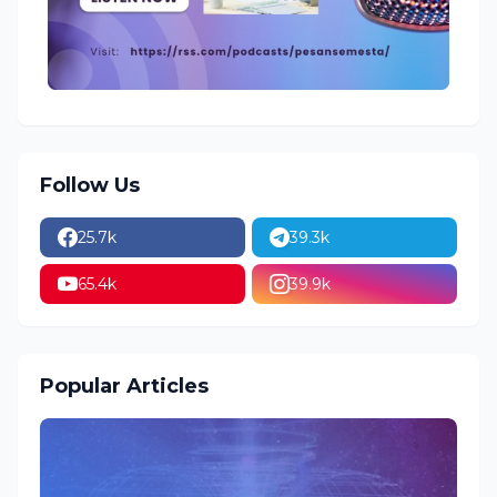
Follow Us
25.7k
39.3k
65.4k
39.9k
Popular Articles