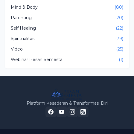
Mind & Body
(80)
Parenting
(20)
Self Healing
(22)
Spiritualitas
(79)
Video
(25)
Webinar Pesan Semesta
(1)
Platform Kesadaran & Transformasi Diri