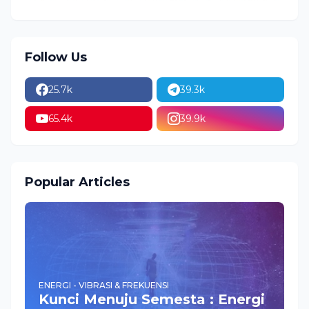
Follow Us
25.7k
39.3k
65.4k
39.9k
Popular Articles
ENERGI - VIBRASI & FREKUENSI
Kunci Menuju Semesta : Energi