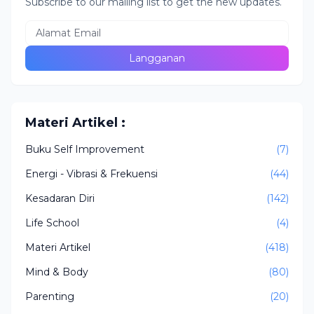
Subscribe to our mailing list to get the new updates.
Materi Artikel :
Buku Self Improvement
(7)
Energi - Vibrasi & Frekuensi
(44)
Kesadaran Diri
(142)
Life School
(4)
Materi Artikel
(418)
Mind & Body
(80)
Parenting
(20)