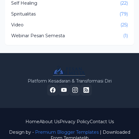
Self Healing
(22)
Spiritualitas
(79)
Video
(25)
Webinar Pesan Semesta
(1)
Platform Kesadaran & Transformasi Diri
Home
About Us
Privacy Policy
Contact Us
Design by -
Premium Blogger Templates
| Downloaded
From
Templatelib