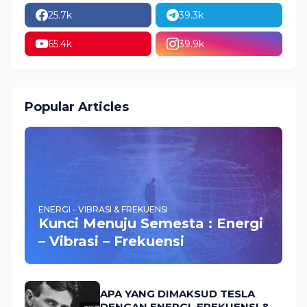
25.7k
39.3k
65.4k
39.9k
Popular Articles
ENERGI - VIBRASI & FREKUENSI
Kunci Menuju Semesta : Energi
– Vibrasi – Frekuensi
APA YANG DIMAKSUD TESLA
DENGAN ENERGI, FREKUENSI &