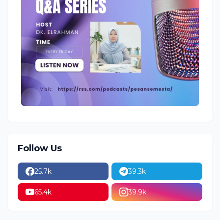
Follow Us
25.7k
39.3k
65.4k
39.9k