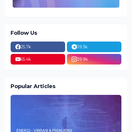
Follow Us
25.7k
39.3k
65.4k
39.9k
Popular Articles
ENERGI - VIBRASI & FREKUENSI