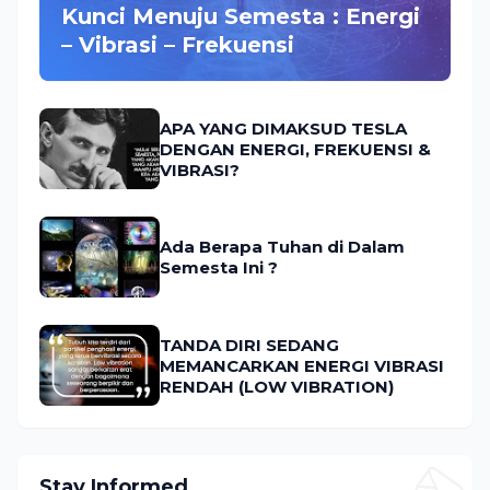
Kunci Menuju Semesta : Energi
– Vibrasi – Frekuensi
APA YANG DIMAKSUD TESLA
DENGAN ENERGI, FREKUENSI &
VIBRASI?
Ada Berapa Tuhan di Dalam
Semesta Ini ?
TANDA DIRI SEDANG
MEMANCARKAN ENERGI VIBRASI
RENDAH (LOW VIBRATION)
Stay Informed