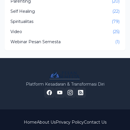
Parenting
(20)
Self Healing
(22)
Spiritualitas
(79)
Video
(25)
Webinar Pesan Semesta
(1)
Platform Kesadaran & Transformasi Diri
Home
About Us
Privacy Policy
Contact Us