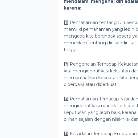
mendalam, mengenal diri adalah
karena:
1️⃣ Pemahaman tentang Diri Sendir
memiliki pemahaman yang lebih bai
mengapa kita bertindak seperti y
mendalam tentang diri sendiri, sul
tinggi.
2️⃣ Pengenalan Terhadap Kekuata
kita mengidentifikasi kekuatan d
memanfaatkan kekuatan kita denga
diperbaiki atau diperkuat.
3️⃣ Pemahaman Terhadap Nilai dan 
mengidentifikasi nilai-nilai inti 
keputusan yang lebih baik, karena 
pilihan sejalan dengan nilai-nilai da
4️⃣ Kesadaran Terhadap Emosi dan 