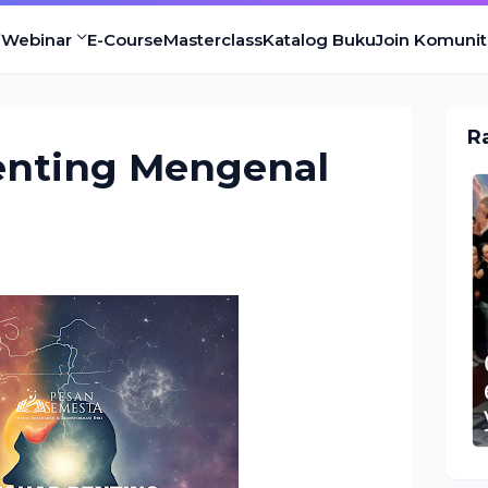
Webinar
E-Course
Masterclass
Katalog Buku
Join Komunit
R
enting Mengenal