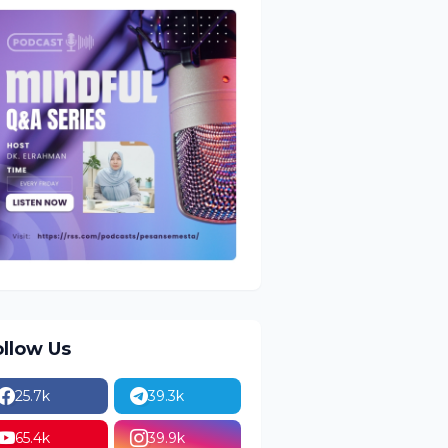
ollow Us
25.7k
39.3k
65.4k
39.9k