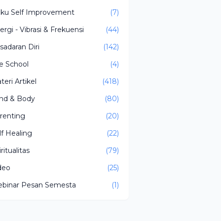
ku Self Improvement
(7)
ergi - Vibrasi & Frekuensi
(44)
sadaran Diri
(142)
fe School
(4)
teri Artikel
(418)
nd & Body
(80)
renting
(20)
lf Healing
(22)
ritualitas
(79)
deo
(25)
binar Pesan Semesta
(1)