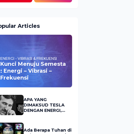
pular Articles
ENERGI - VIBRASI & FREKUENSI
Kunci Menuju Semesta
: Energi – Vibrasi –
Frekuensi
APA YANG
DIMAKSUD TESLA
DENGAN ENERGI,
FREKUENSI &
VIBRASI?
Ada Berapa Tuhan di