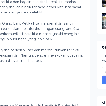
osi kita dan bagaimana kita bereaksi terhadap
n yang lebih baik tentang emosi kita, kita dapat
angan dengan lebih efektif.
rang Lain: Ketika kita mengenal diri sendiri
h baik dalam berinteraksi dengan orang lain. Kita
 berkomunikasi, cara kita memengaruhi orang lain,
gun hubungan yang lebih baik.
S
es yang berkelanjutan dan membutuhkan refleksi
ejujuran diri. Namun, dengan melakukan upaya ini,
Su
an diri yang lebih tinggi.
th
Ma
ᴍᴇᴍᴘᴇʟᴀᴊᴀʀɪ ᴍᴇᴛᴏᴅᴇ ꜱᴀᴀ (ꜱᴇʟꜰ-ᴀᴡᴀʀᴇɴᴇꜱꜱ ᴀᴄᴛɪᴠᴀᴛɪᴏɴ)