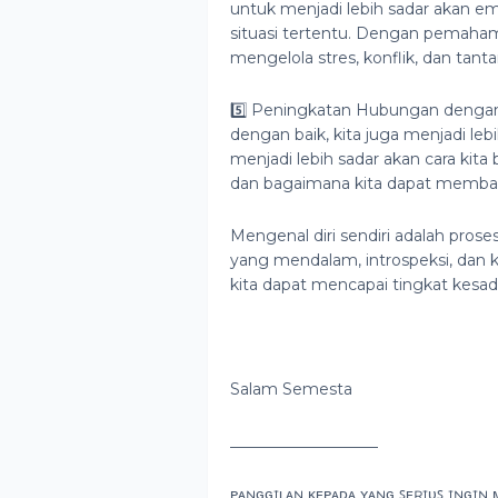
untuk menjadi lebih sadar akan em
situasi tertentu. Dengan pemahama
mengelola stres, konflik, dan tant
5️⃣ Peningkatan Hubungan dengan O
dengan baik, kita juga menjadi lebi
menjadi lebih sadar akan cara kita
dan bagaimana kita dapat memban
Mengenal diri sendiri adalah pros
yang mendalam, introspeksi, dan k
kita dapat mencapai tingkat kesadar
Salam Semesta
___________________
ᴘᴀɴɢɢɪʟᴀɴ ᴋᴇᴘᴀᴅᴀ ʏᴀɴɢ ꜱᴇʀɪᴜꜱ ɪɴɢɪɴ 