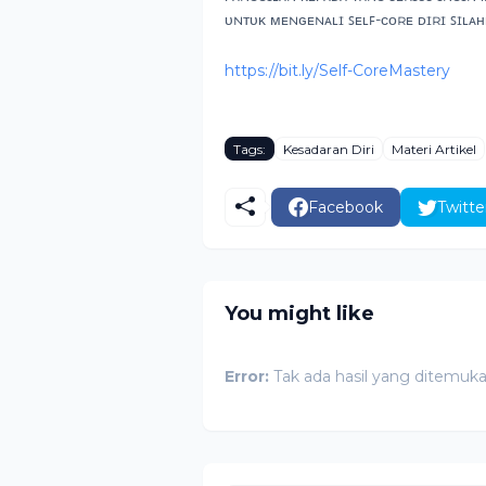
ᴜɴᴛᴜᴋ ᴍᴇɴɢᴇɴᴀʟɪ ꜱᴇʟꜰ-ᴄᴏʀᴇ ᴅɪʀɪ ꜱɪʟᴀʜᴋ
https://bit.ly/Self-CoreMastery
Tags:
Kesadaran Diri
Materi Artikel
Facebook
Twitte
You might like
Error:
Tak ada hasil yang ditemuk