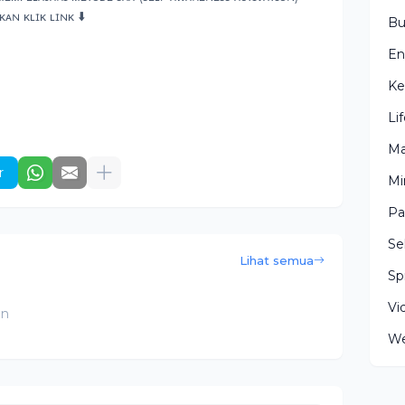
ᴀɴ ᴋʟɪᴋ ʟɪɴᴋ ⬇️
Bu
En
Ke
Li
Ma
r
Mi
Pa
Se
Lihat semua
Spi
Vi
an
We