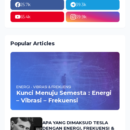
25.7k
39.3k
65.4k
39.9k
Popular Articles
ENERGI - VIBRASI & FREKUENSI
Kunci Menuju Semesta : Energi
– Vibrasi – Frekuensi
APA YANG DIMAKSUD TESLA
DENGAN ENERGI, FREKUENSI &