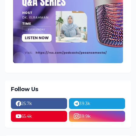
Follow Us
25.7k
39.3k
65.4k
39.9k