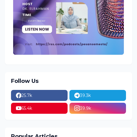
Follow Us
25.7k
39.3k
65.4k
39.9k
Popular Articles