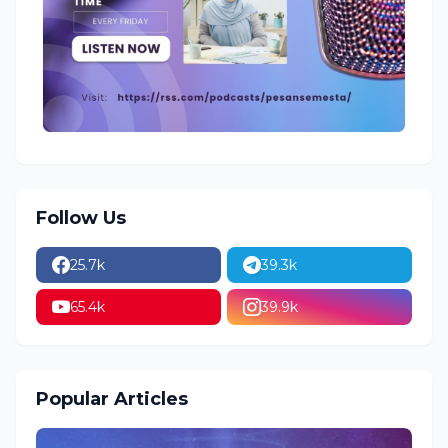
Follow Us
25.7k
39.3k
65.4k
39.9k
Popular Articles