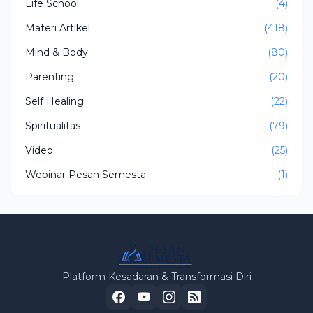
Life School
(4)
Materi Artikel
(418)
Mind & Body
(80)
Parenting
(20)
Self Healing
(22)
Spiritualitas
(79)
Video
(25)
Webinar Pesan Semesta
(1)
Platform Kesadaran & Transformasi Diri