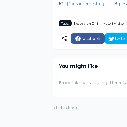
IG :
@pesansemesta.ig
-
FB:
pes
Tags:
Kesadaran Diri
Materi Artikel
Facebook
Twitte
You might like
Error:
Tak ada hasil yang ditemuk
Lebih baru