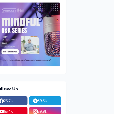
ollow Us
25.7k
39.3k
65.4k
39.9k