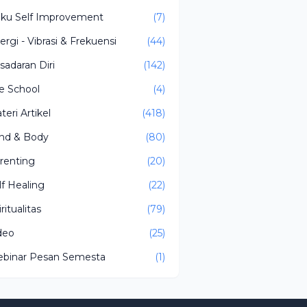
ku Self Improvement
(7)
ergi - Vibrasi & Frekuensi
(44)
sadaran Diri
(142)
fe School
(4)
teri Artikel
(418)
nd & Body
(80)
renting
(20)
lf Healing
(22)
ritualitas
(79)
deo
(25)
binar Pesan Semesta
(1)