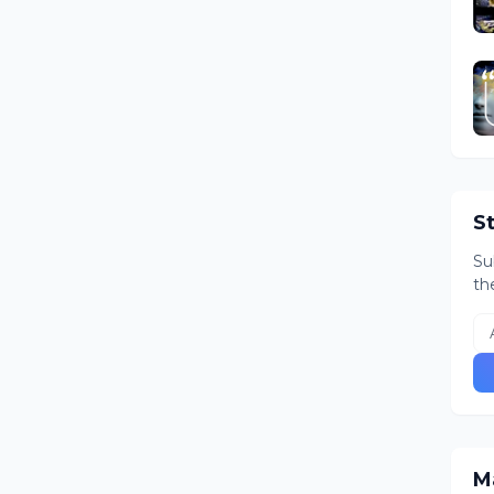
S
Su
th
Ma