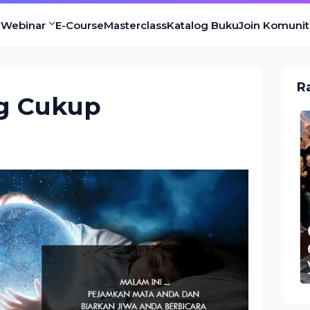
Webinar
E-Course
Masterclass
Katalog Buku
Join Komunit
R
g Cukup