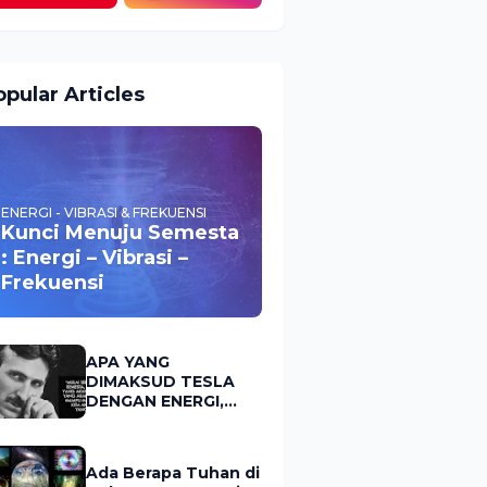
pular Articles
ENERGI - VIBRASI & FREKUENSI
Kunci Menuju Semesta
: Energi – Vibrasi –
Frekuensi
APA YANG
DIMAKSUD TESLA
DENGAN ENERGI,
FREKUENSI &
VIBRASI?
Ada Berapa Tuhan di