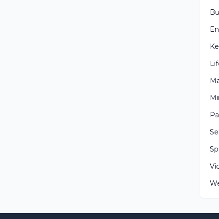
Bu
En
Ke
Li
Ma
Mi
Pa
Se
Spi
Vi
We