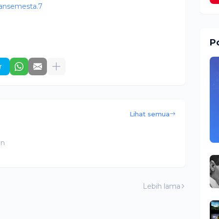
ansemesta.7
Po
r
Lihat semua
an
Lebih lama