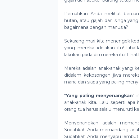
gajah dan seekor burung tetap me
Pernahkan Anda melihat beruan
hutan, atau gajah dan singa yang
bagaimana dengan manusia?
Sekarang mari kita menengok keda
yang mereka idolakan itu! Liha
lakukan pada diri mereka itu! Lihat
Mereka adalah anak-anak yang ke
didalam kekosongan jiwa merek
mana dan siapa yang paling menye
“
Yang paling menyenangkan
” 
anak-anak kita. Lalu seperti ap
orang tua harus selalu menuruti k
Menyenangkan adalah mema
Sudahkah Anda memandang anak-a
Sudahkah Anda menyapu lembut p