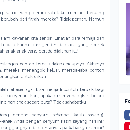
njadi burung.
g kutub yang bertingkah laku menjadi beruang
 berubah dari fitrah mereka? Tidak pernah. Namun
lam kawanan kita sendiri. Lihatlah para remaja dan
tlah para kaum transgender dan apa yang merek
lah anak-anak yang berada dijalanan itu!
hilangan contoh terbaik dalam hidupnya. Akhirnya
a, mereka menengok keluar, meraba-raba contoh
nangkan untuk diikuti.
inilah rahasia agar bisa menjadi contoh terbaik bagi
a itu menyenangkan, apakah menyenangkan berarti
F
einginan anak secara buta? Tidak sahabatku…
ndang dengan senyum
rahmah
(kasih sayang).
nak Anda dengan senyum kasih sayang hari ini?
unggungnya dan bertanya apa kabarnya hari ini?