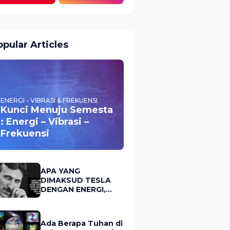
pular Articles
ENERGI - VIBRASI & FREKUENSI
Kunci Menuju Semesta
: Energi – Vibrasi –
Frekuensi
APA YANG
DIMAKSUD TESLA
DENGAN ENERGI,
FREKUENSI &
VIBRASI?
Ada Berapa Tuhan di