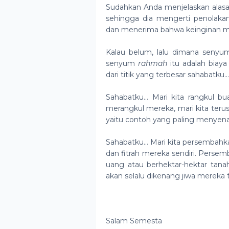
Sudahkan Anda menjelaskan alasan
sehingga dia mengerti penolaka
dan menerima bahwa keinginan m
Kalau belum, lalu dimana seny
senyum
rahmah
itu adalah biaya
dari titik yang terbesar sahabatku…
Sahabatku… Mari kita rangkul b
merangkul mereka, mari kita terus
yaitu contoh yang paling menyena
Sahabatku… Mari kita persembahka
dan fitrah mereka sendiri. Perse
uang atau berhektar-hektar tan
akan selalu dikenang jiwa mereka 
Salam Semesta