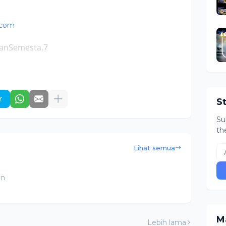
.com
anSemesta.7
r
S
Su
th
Lihat semua
an
Ma
Lebih lama