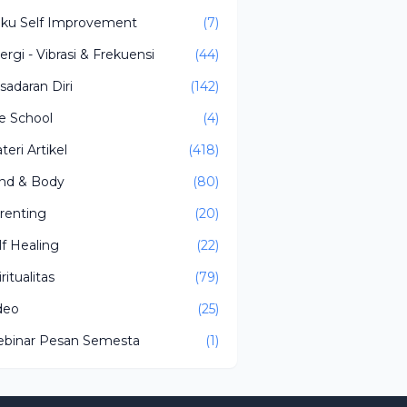
ku Self Improvement
(7)
ergi - Vibrasi & Frekuensi
(44)
sadaran Diri
(142)
fe School
(4)
teri Artikel
(418)
nd & Body
(80)
renting
(20)
lf Healing
(22)
ritualitas
(79)
deo
(25)
binar Pesan Semesta
(1)