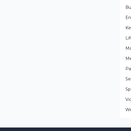
Bu
En
Ke
Li
Ma
Mi
Pa
Se
Spi
Vi
We