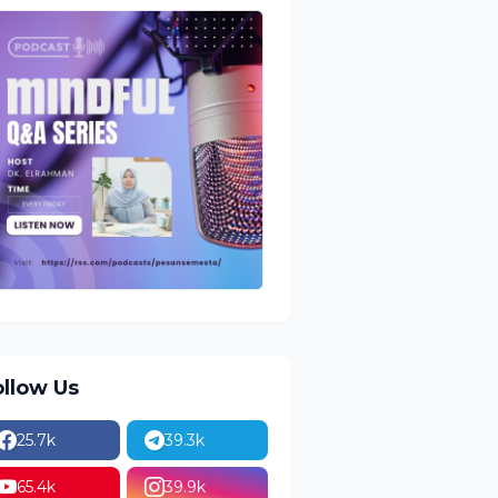
ollow Us
25.7k
39.3k
65.4k
39.9k