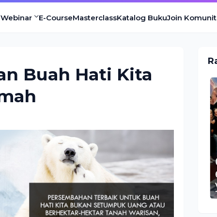
Webinar
E-Course
Masterclass
Katalog Buku
Join Komunit
R
n Buah Hati Kita
hmah