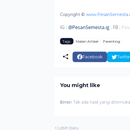
Copyright ©
www.PesanSemesta
IG :
@PesanSemesta.ig
. FB :
Pes
Tags:
Materi Artikel
Parenting
Facebook
Twitte
You might like
Error:
Tak ada hasil yang ditemuk
Lebih baru