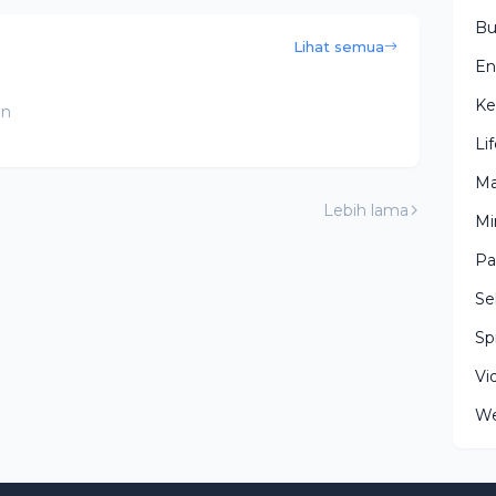
Bu
Lihat semua
En
Ke
an
Li
Ma
Lebih lama
Mi
Pa
Se
Spi
Vi
We