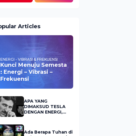
pular Articles
ENERGI - VIBRASI & FREKUENSI
Kunci Menuju Semesta
: Energi – Vibrasi –
Frekuensi
APA YANG
DIMAKSUD TESLA
DENGAN ENERGI,
FREKUENSI &
VIBRASI?
Ada Berapa Tuhan di