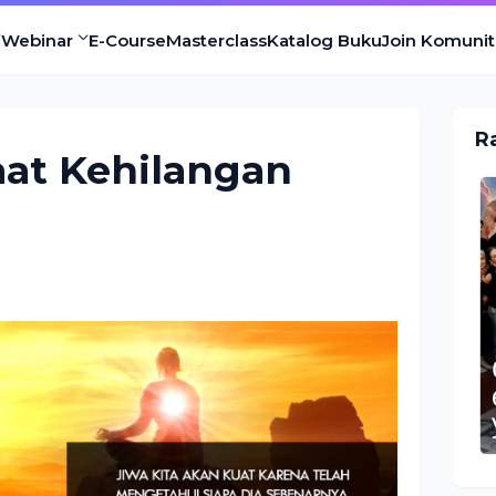
Webinar
E-Course
Masterclass
Katalog Buku
Join Komunit
R
aat Kehilangan