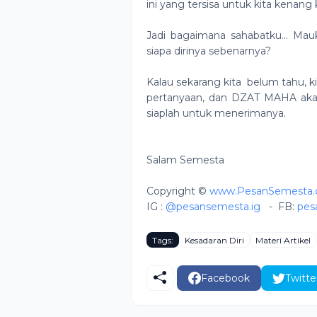
ini yang tersisa untuk kita kena
Jadi bagaimana sahabatku… Mauk
siapa dirinya sebenarnya?
Kalau sekarang kita belum tahu, 
pertanyaan, dan DZAT MAHA akan
siaplah untuk menerimanya.
Salam Semesta
Copyright ©
www.PesanSemesta
IG :
@pesansemesta.ig
-
FB:
pes
Tags:
Kesadaran Diri
Materi Artikel
Facebook
Twitte