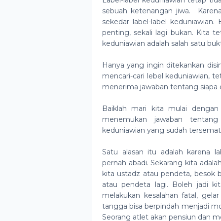
Label-label keduniawian tetap tid
sebuah ketenangan jiwa.
Karena
sekedar label-label keduniawian. 
penting, sekali lagi bukan. Kita t
keduniawian adalah salah satu bukti
Hanya yang ingin ditekankan disin
mencari-cari lebel keduniawian, te
menerima jawaban tentang siapa dia
Baiklah mari kita mulai dengan 
menemukan jawaban tentang si
keduniawian yang sudah tersema
Satu alasan itu adalah karena l
pernah abadi. Sekarang kita adalah
kita ustadz atau pendeta, besok 
atau pendeta lagi. Boleh jadi kit
melakukan kesalahan fatal, gelar 
tangga bisa berpindah menjadi m
Seorang atlet akan pensiun dan me