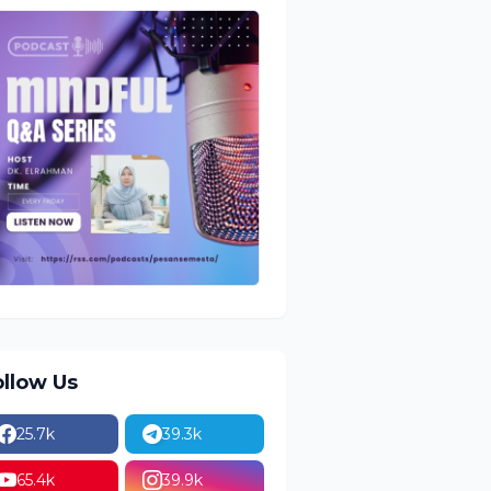
ollow Us
25.7k
39.3k
65.4k
39.9k