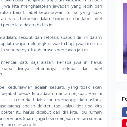
ak akan bisa menjawab siapa diri kita, lalu memberi
 jiwa kita mengharapkan jawaban yang lebih dari
Bukan berarti label keduniawian itu hal yang tidak
etap harus berperan dalam hidup ini, dan label-label
 peran kita dalam hidup ini.
i adalah, sesibuk dan sefokus apapun diri ini dalam
tap kita wajib meluangkan waktu bagi jiwa ini untuk
 sebenarnya. Inilah proses pencarian jati diri.
mencari satu saja alasan, kenapa jiwa ini harus
apa dirinya sebenarnya, terlepas dari label
t?
abel keduniawian adalah sesuatu yang tidak akan
 pejabat, besok kita adalah mantan pejabat. Hari ini
F
bisa saja mereka tidak akan memanggil kita ustadz
asekarang adalah dokter, tapi kalau tiba-tiba kita
dokter itu harus dicabut dari diri kita. Ibu rumah
omprenure. Suami juga bisa menjadi mantan suami.
njadi mantan atlet.