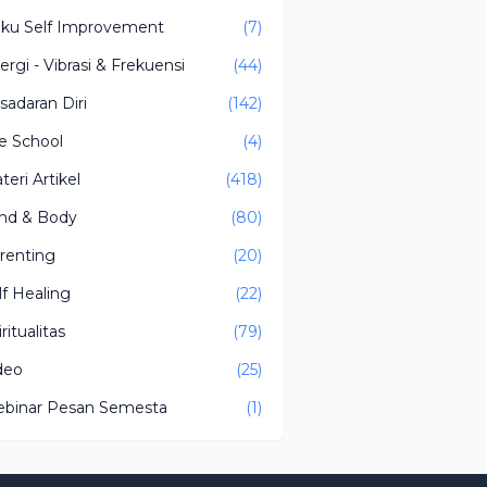
ku Self Improvement
(7)
ergi - Vibrasi & Frekuensi
(44)
sadaran Diri
(142)
fe School
(4)
teri Artikel
(418)
nd & Body
(80)
renting
(20)
lf Healing
(22)
ritualitas
(79)
deo
(25)
binar Pesan Semesta
(1)