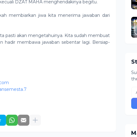
ng kecuali DZAT MAHA menghendakinya begitu.
ah membiarkan jiwa kita menerima jawaban dari
kita pasti akan mengetahuinya. Kita sudah membuat
 hadir membawa jawaban sebentar lagi. Bersiap-
S
Su
th
.com
ansemesta.7
r
Ma