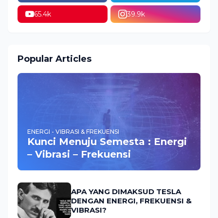
65.4k
39.9k
Popular Articles
ENERGI - VIBRASI & FREKUENSI
Kunci Menuju Semesta : Energi
– Vibrasi – Frekuensi
APA YANG DIMAKSUD TESLA
DENGAN ENERGI, FREKUENSI &
VIBRASI?