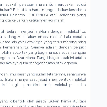
an apakah perasaan marah itu merupakan solusi
k bukan? Berarti kita harus mengendalikan kesadaran
ekul Epinefrin (C9H13NO3) atau adrenalin yang
 kita keluarkan ketika menjadi marah.
alah belajar menjadi maklum dengan molekul itu.
ku sedang merasakan emosi marah” Lalu cobalah
jasad lain yaitu otak ego yang terus merong-rong
n kemarahan itu. Caranya adalah dengan berpikir
n otak neocortex yang bagi manusia sudah sengaja
 ego oleh Dzat Maha. Fungsi bagian otak ini adalah
n akalnya guna mengendalikan otak egonya.
gan ilmu dasar yang sudah kita terima, seharusnya
a. Bukan hanya saat jasad membentuk molekul
 kebahagiaan, molekul cinta, molekul puas dan
ang dibentuk oleh jasad? Bukan hanya itu tapi
aklumi juga strategi kedepan yang akan dihadapi