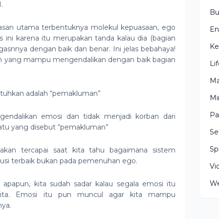
.
Bu
san utama terbentuknya molekul kepuasaan, ego
En
ini karena itu merupakan tanda kalau dia (bagian
Ke
gasnnya dengan baik dan benar. Ini jelas bebahaya!
ran yang mampu mengendalikan dengan baik bagian
Li
Ma
utuhkan adalah “pemakluman”
Mi
Pa
ndalikan emosi dan tidak menjadi korban dari
atu yang disebut “pemakluman”
Se
Spi
kan tercapai saat kita tahu bagaimana sistem
usi terbaik bukan pada pemenuhan ego.
Vi
We
i apapun, kita sudah sadar kalau segala emosi itu
 kita. Emosi itu pun muncul agar kita mampu
ya.