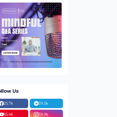
ollow Us
25.7k
39.3k
65.4k
39.9k