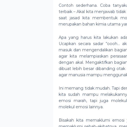
Contoh sederhana. Coba tanyak
terbaik – Akal kita menjawab tida
saat jasad kita membentuk mol
merupakan bahan kimia utama yang
Apa yang harus kita lakukan ad
Ucapkan secara sadar “oooh… a
masuk dan mengendalikan bagian 
agar kita melampiaskan perasaa
dengan akal. Mengaktifkan bagia
dibuat lebih besar dibanding otak
agar manusia mampu menggunaka
Ini memang tidak mudah. Tapi den
kita sudah mampu melakukanny
emosi marah, tapi juga molekul
molekul emosi lainnya.
Bisakah kita memaklumi emosi y
memaklumi sebab-akibatnya, mem