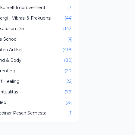
ku Self Improvement
(7)
ergi - Vibrasi & Frekuensi
(44)
sadaran Diri
(142)
fe School
(4)
teri Artikel
(418)
nd & Body
(80)
renting
(20)
lf Healing
(22)
ritualitas
(79)
deo
(25)
binar Pesan Semesta
(1)