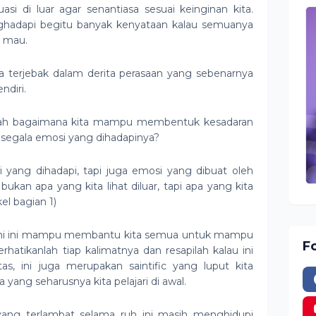
si di luar agar senantiasa sesuai keinginan kita.
enghadapi begitu banyak kenyataan kalau semuanya
a mau.
ita terjebak dalam derita perasaan yang sebenarnya
ndiri.
alah bagaimana kita mampu membentuk kesadaran
segala emosi yang dihadapinya?
yang dihadapi, tapi juga emosi yang dibuat oleh
 bukan apa yang kita lihat diluar, tapi apa yang kita
el bagian 1)
mi ini mampu membantu kita semua untuk mampu
F
hatikanlah tiap kalimatnya dan resapilah kalau ini
tas, ini juga merupakan saintific yang luput kita
pa yang seharusnya kita pelajari di awal.
 yang terlambat selama ruh ini masih menghidupi