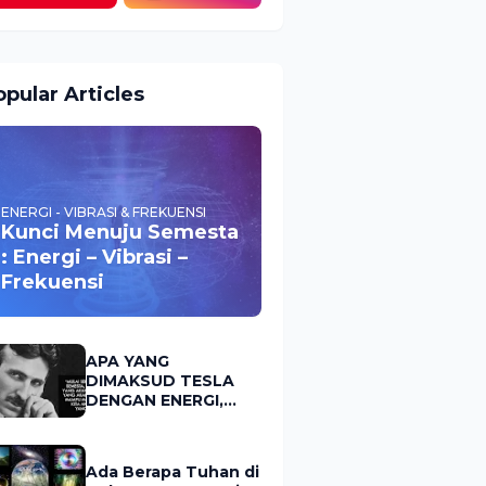
pular Articles
ENERGI - VIBRASI & FREKUENSI
Kunci Menuju Semesta
: Energi – Vibrasi –
Frekuensi
APA YANG
DIMAKSUD TESLA
DENGAN ENERGI,
FREKUENSI &
VIBRASI?
Ada Berapa Tuhan di