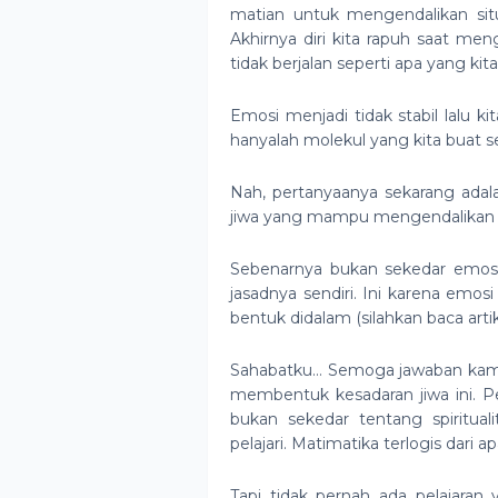
matian untuk mengendalikan situa
Akhirnya diri kita rapuh saat m
tidak berjalan seperti apa yang kit
Emosi menjadi tidak stabil lalu k
hanyalah molekul yang kita buat se
Nah, pertanyaanya sekarang ad
jiwa yang mampu mengendalikan 
Sebenarnya bukan sekedar emosi 
jasadnya sendiri. Ini karena emosi
bentuk didalam (silahkan baca artik
Sahabatku… Semoga jawaban ka
membentuk kesadaran jiwa ini. Per
bukan sekedar tentang spirituali
pelajari. Matimatika terlogis dari a
Tapi tidak pernah ada pelajaran