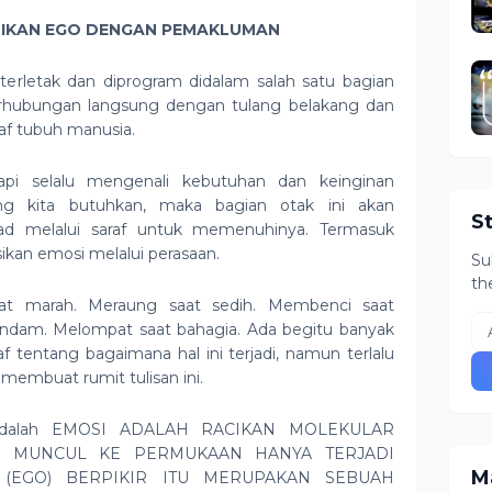
LIKAN EGO DENGAN PEMAKLUMAN
terletak dan diprogram didalam salah satu bagian
berhubungan langsung dengan tulang belakang dan
af tubuh manusia.
tapi selalu mengenali kebutuhan dan keinginan
ang kita butuhkan, maka bagian otak ini akan
S
sad melalui saraf untuk memenuhinya. Termasuk
ikan emosi melalui perasaan.
Su
th
aat marah. Meraung saat sedih. Membenci saat
endam. Melompat saat bahagia. Ada begitu banyak
af tentang bagaimana hal ini terjadi, namun terlalu
membuat rumit tulisan ini.
i adalah EMOSI ADALAH RACIKAN MOLEKULAR
G MUNCUL KE PERMUKAAN HANYA TERJADI
Ma
 (EGO) BERPIKIR ITU MERUPAKAN SEBUAH