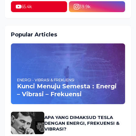
65.4k
39.9k
Popular Articles
ENERGI - VIBRASI & FREKUENSI
Kunci Menuju Semesta : Energi
– Vibrasi – Frekuensi
APA YANG DIMAKSUD TESLA
DENGAN ENERGI, FREKUENSI &
VIBRASI?