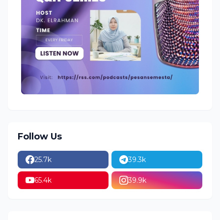
Follow Us
25.7k
39.3k
65.4k
39.9k